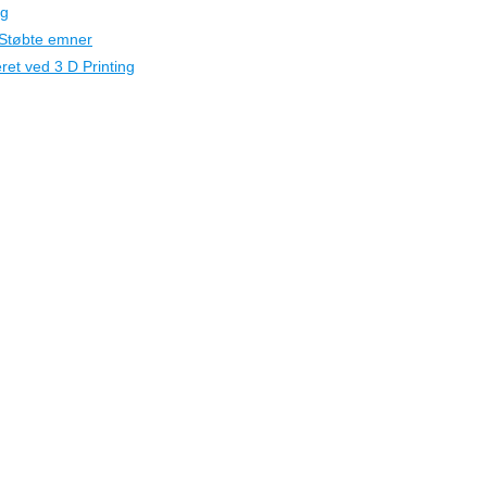
ng
 Støbte emner
et ved 3 D Printing