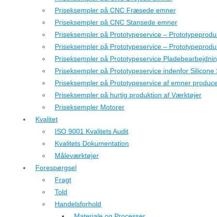
Priseksempler på CNC Fræsede emner
Priseksempler på CNC Stansede emner
Priseksempler på Prototypeservice – Prototypeprodu
Priseksempler på Prototypeservice – Prototypeprod
Priseksempler på Prototypeservice Pladebearbejdni
Priseksempler på Prototypeservice indenfor Silicone
Priseksempler på Prototypeservice af emner producer
Priseksempler på hurtig produktion af Værktøjer
Priseksempler Motorer
Kvalitet
ISO 9001 Kvalitets Audit
Kvalitets Dokumentation
Måleværktøjer
Forespørgsel
Fragt
Told
Handelsforhold
Materiale og Processer