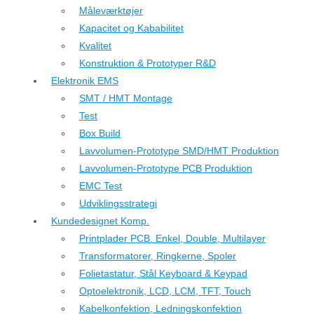
Måleværktøjer
Kapacitet og Kababilitet
Kvalitet
Konstruktion & Prototyper R&D
Elektronik EMS
SMT / HMT Montage
Test
Box Build
Lavvolumen-Prototype SMD/HMT Produktion
Lavvolumen-Prototype PCB Produktion
EMC Test
Udviklingsstrategi
Kundedesignet Komp.
Printplader PCB. Enkel, Double, Multilayer
Transformatorer, Ringkerne, Spoler
Folietastatur, Stål Keyboard & Keypad
Optoelektronik, LCD, LCM, TFT, Touch
Kabelkonfektion, Ledningskonfektion