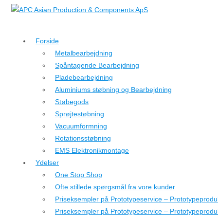
↓
Hop
til
Forside
hovedindhold
Metalbearbejdning
Spåntagende Bearbejdning
Pladebearbejdning
Aluminiums støbning og Bearbejdning
Støbegods
Sprøjtestøbning
Vacuumformning
Rotationsstøbning
EMS Elektronikmontage
Ydelser
One Stop Shop
Ofte stillede spørgsmål fra vore kunder
Priseksempler på Prototypeservice – Prototypeprodu
Priseksempler på Prototypeservice – Prototypeprod