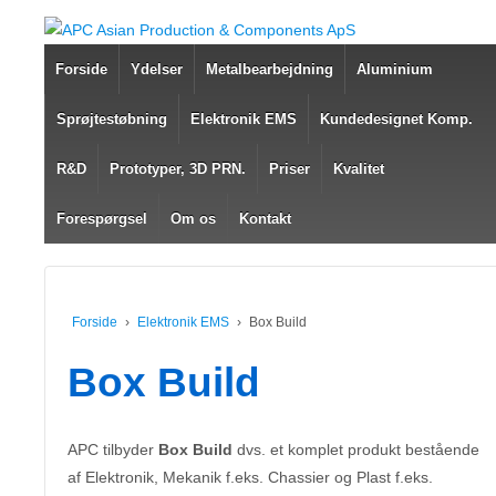
Forside
Ydelser
Metalbearbejdning
Aluminium
Sprøjtestøbning
Elektronik EMS
Kundedesignet Komp.
R&D
Prototyper, 3D PRN.
Priser
Kvalitet
Forespørgsel
Om os
Kontakt
Forside
›
Elektronik EMS
›
Box Build
Box Build
APC tilbyder
Box Build
dvs. et komplet produkt bestående
af Elektronik, Mekanik f.eks. Chassier og Plast f.eks.