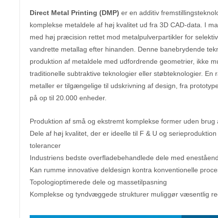
Direct Metal Printing (DMP)
er en additiv fremstillingsteknol
komplekse metaldele af høj kvalitet ud fra 3D CAD-data. I ma
med høj præcision rettet mod metalpulverpartikler for selekti
vandrette metallag efter hinanden. Denne banebrydende tek
produktion af metaldele med udfordrende geometrier, ikke mu
traditionelle subtraktive teknologier eller støbteknologier. En
metaller er tilgængelige til udskrivning af design, fra prototype
på op til 20.000 enheder.
Produktion af små og ekstremt komplekse former uden brug 
Dele af høj kvalitet, der er ideelle til F & U og serieprodukti
tolerancer
Industriens bedste overfladebehandlede dele med eneståen
Kan rumme innovative deldesign kontra konventionelle proce
Topologioptimerede dele og massetilpasning
Komplekse og tyndvæggede strukturer muliggør væsentlig re