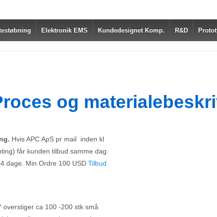
testøbning
Elektronik EMS
Kundedesignet Komp.
R&D
Protot
Proces og materialebeskr
ng.
Hvis APC ApS pr mail inden kl
nting) får kunden tilbud samme dag.
 dage. Min Ordre 100 USD
Tilbud
Y overstiger ca 100 -200 stk små