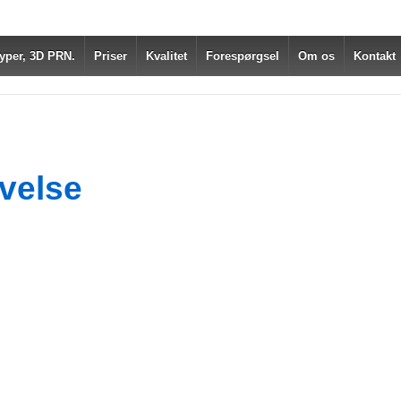
yper, 3D PRN.
Priser
Kvalitet
Forespørgsel
Om os
Kontakt
ivelse