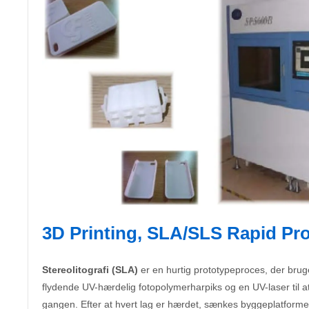
3D Printing, SLA/SLS Rapid Pr
Stereolitografi (SLA)
er en hurtig prototypeproces, der bru
flydende UV-hærdelig fotopolymerharpiks og en UV-laser til a
gangen. Efter at hvert lag er hærdet, sænkes byggeplatforme