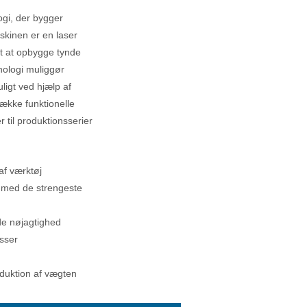
ogi, der bygger
skinen er en laser
vt at opbygge tynde
nologi muliggør
ligt ved hjælp af
 række funktionelle
r til produktionsserier
af værktøj
on med de strengeste
de nøjagtighed
sser
duktion af vægten