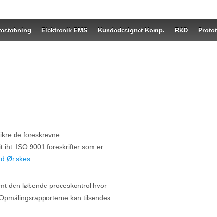
testøbning
Elektronik EMS
Kundedesignet Komp.
R&D
Protot
sikre de foreskrevne
 iht. ISO 9001 foreskrifter som er
ud Ønskes
mt den løbende proceskontrol hvor
pmålingsrapporterne kan tilsendes