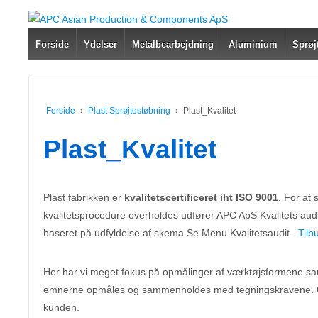
Forside
Ydelser
Metalbearbejdning
Aluminium
Sprøj
Forside
›
Plast Sprøjtestøbning
›
Plast_Kvalitet
Plast_Kvalitet
Plast fabrikken er
kvalitetscertificeret iht ISO 9001
. For at 
kvalitetsprocedure overholdes udfører APC ApS Kvalitets audit
baseret på udfyldelse af skema Se Menu Kvalitetsaudit.
Tilb
Her har vi meget fokus på opmålinger af værktøjsformene sa
emnerne opmåles og sammenholdes med tegningskravene. O
kunden.