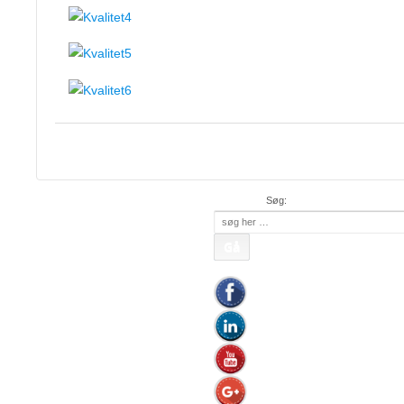
APC Asian Production 
48 50 45
Mob:
20 47 81 18
• APC China: +
Søg:
Søg
efter: