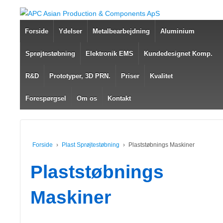
Forside
Ydelser
Metalbearbejdning
Aluminium
Sprøjtestøbning
Elektronik EMS
Kundedesignet Komp.
R&D
Prototyper, 3D PRN.
Priser
Kvalitet
Forespørgsel
Om os
Kontakt
Forside
›
Plast Sprøjtestøbning
›
Plaststøbnings Maskiner
Plaststøbnings
Maskiner