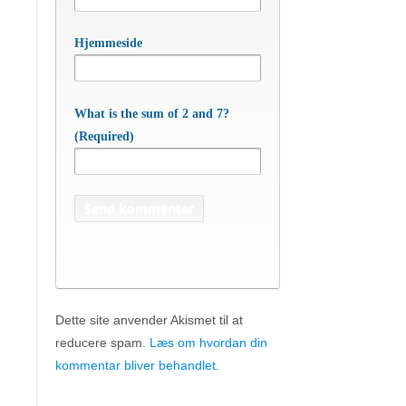
Hjemmeside
What is the sum of 2 and 7?
(Required)
Dette site anvender Akismet til at
reducere spam.
Læs om hvordan din
APC Asian Production & Components
ApS
• Sundkrogen 35 • DK-6400 Sønderborg •
kommentar bliver behandlet
.
Tlf:
74 48 50 05
• Fax: 74 48 50 45
Mob:
20 47 81 18
• APC China: +86 150 129 731 20 •
E-