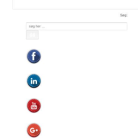
apc@apc.as
Mail:
• WEB:
www.apc.as
• CVR: 26810086
Søg:
Søg
efter: