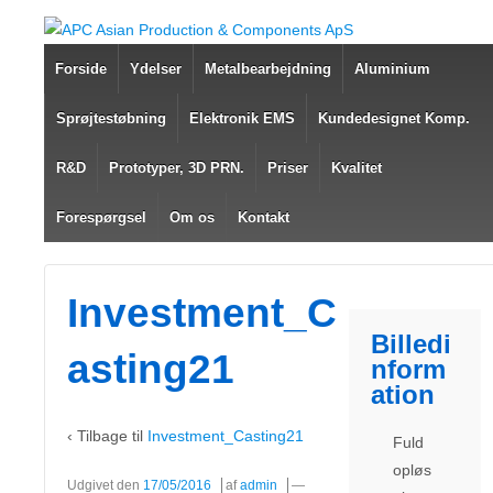
Forside
Ydelser
Metalbearbejdning
Aluminium
Sprøjtestøbning
Elektronik EMS
Kundedesignet Komp.
R&D
Prototyper, 3D PRN.
Priser
Kvalitet
Forespørgsel
Om os
Kontakt
Investment_C
Billedi
asting21
nform
ation
‹ Tilbage til
Investment_Casting21
Fuld
opløs
Udgivet den
17/05/2016
af
admin
—