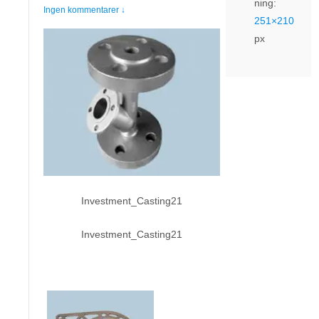
ning:
Ingen kommentarer ↓
251×210
px
Investment_Casting21
Investment_Casting21