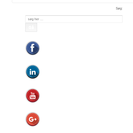
Søg:
Søg
efter: