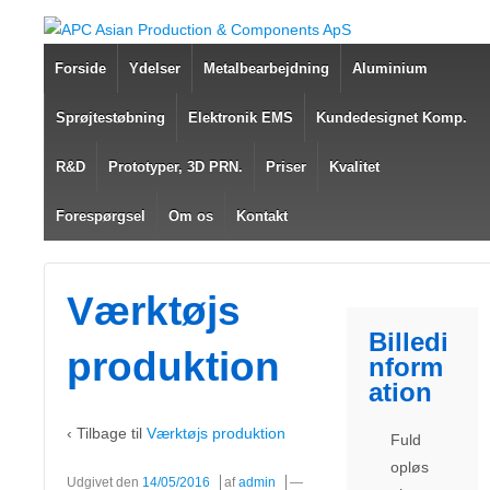
Forside
Ydelser
Metalbearbejdning
Aluminium
Sprøjtestøbning
Elektronik EMS
Kundedesignet Komp.
R&D
Prototyper, 3D PRN.
Priser
Kvalitet
Forespørgsel
Om os
Kontakt
Værktøjs
Billedi
produktion
nform
ation
‹ Tilbage til
Værktøjs produktion
Fuld
opløs
Udgivet den
14/05/2016
af
admin
—