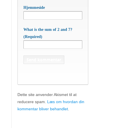
Hjemmeside
What is the sum of 2 and 7?
(Required)
Dette site anvender Akismet til at
reducere spam.
Læs om hvordan din
APC Asian Production & Components
ApS
• Sundkrogen 35 • DK-6400 Sønderborg •
kommentar bliver behandlet
.
Tlf:
74 48 50 05
• Fax: 74 48 50 45
Mob:
20 47 81 18
• APC China: +86 150 129 731 20 •
E-
apc@apc.as
Mail:
• WEB:
www.apc.as
• CVR: 26810086