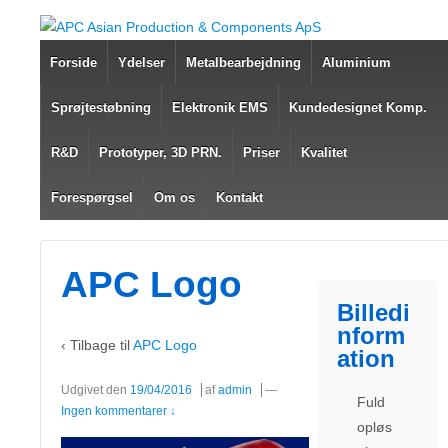
Forside
Ydelser
Metalbearbejdning
Aluminium
Sprøjtestøbning
Elektronik EMS
Kundedesignet Komp.
R&D
Prototyper, 3D PRN.
Priser
Kvalitet
Forespørgsel
Om os
Kontakt
APC Logo
Billedi
nform
‹ Tilbage til
APC Logo
ation
Udgivet den
19/04/2016
af
admin
—
Fuld
Ingen kommentarer ↓
opløs