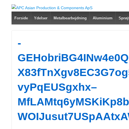
Forside
Ydelser
Metalbearbejdning
Aluminium
Sprøj
-
GEHobriBG4INw4e0Q
X83fTnXgv8EC3G7og5
vyPqEUSgxhx–
MfLAMtq6yMSKiKp8b
WOIJusut7USpAAtxA