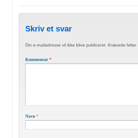
Skriv et svar
Din e-mailadresse vil ikke blive publiceret.
Krævede felter
Kommentar
*
*
Navn