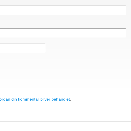
rdan din kommentar bliver behandlet
.
& Components ApS
• Sundkrogen 35 • DK-6400 Sønderborg • Tlf
apc@apc.as
86 150 129 731 20 •
E-Mail:
• WEB:
www.apc.as
• CVR: 26810086