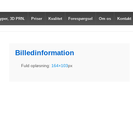
yper, 3D PRN.
Priser
Kvalitet
Forespørgsel
Om os
Kontakt
Billedinformation
Fuld opløsning:
164×103
px