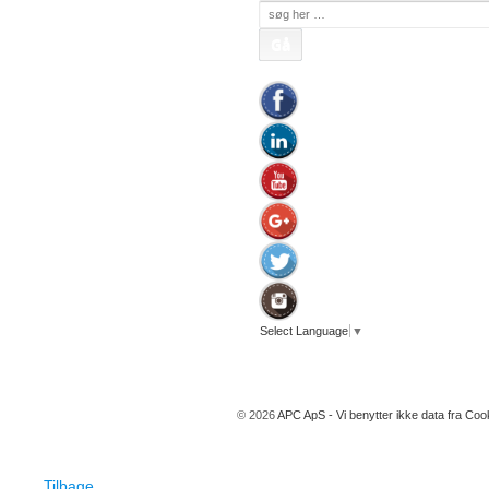
Søg
efter:
Select Language
▼
© 2026
APC ApS - Vi benytter ikke data fra Coo
Tilbage