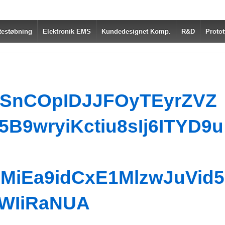
testøbning
Elektronik EMS
Kundedesignet Komp.
R&D
Protot
SnCOpIDJJFOyTEyrZVZ
B9wryiKctiu8sIj6ITYD9u
MiEa9idCxE1MlzwJuVid5
WIiRaNUA