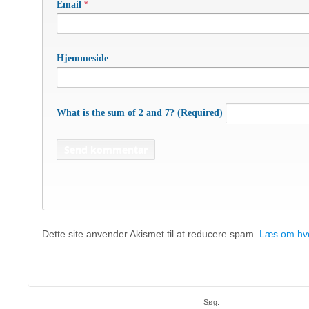
*
Email
Hjemmeside
What is the sum of 2 and 7? (Required)
Dette site anvender Akismet til at reducere spam.
Læs om hvo
APC Asian Production 
48 50 45
Mob:
20 47 81 18
• APC China: +
Søg: