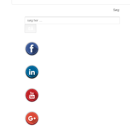
Søg:
Søg
efter: