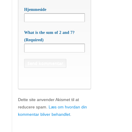
Hjemmeside
What is the sum of 2 and 7?
(Required)
Dette site anvender Akismet til at
reducere spam.
Læs om hvordan din
APC Asian Production & Components
ApS
• Sundkrogen 35 • DK-6400 Sønderborg •
kommentar bliver behandlet
.
Tlf:
74 48 50 05
• Fax: 74 48 50 45
Mob:
20 47 81 18
• APC China: +86 150 129 731 20 •
E-
apc@apc.as
Mail:
• WEB:
www.apc.as
• CVR: 26810086