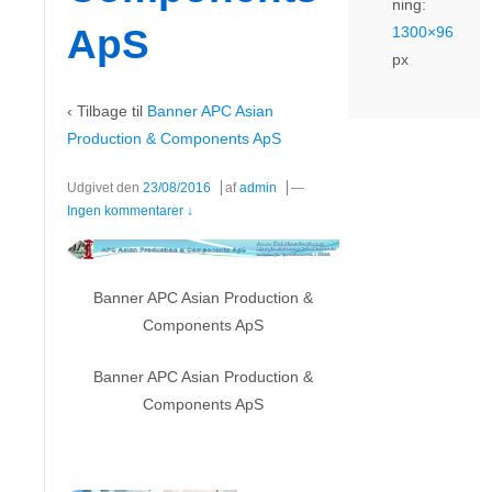
ning:
ApS
1300×96
px
‹ Tilbage til
Banner APC Asian
Production & Components ApS
Udgivet den
23/08/2016
af
admin
—
Ingen kommentarer ↓
Banner APC Asian Production &
Components ApS
Banner APC Asian Production &
Components ApS