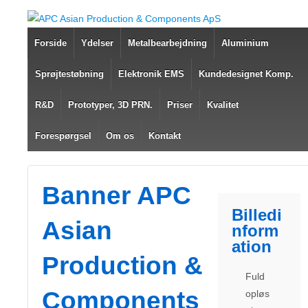
Forside
Ydelser
Metalbearbejdning
Aluminium
Sprøjtestøbning
Elektronik EMS
Kundedesignet Komp.
R&D
Prototyper, 3D PRN.
Priser
Kvalitet
Forespørgsel
Om os
Kontakt
Banner APC
Billedi
Asian
nform
ation
Production &
Fuld
Components
opløs