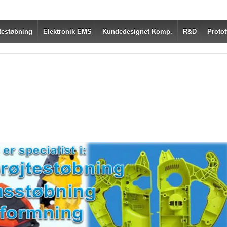
testøbning
Elektronik EMS
Kundedesignet Komp.
R&D
Protot