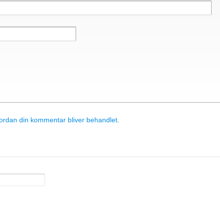
rdan din kommentar bliver behandlet
.
& Components ApS
• Sundkrogen 35 • DK-6400 Sønderborg • Tlf
apc@apc.as
86 150 129 731 20 •
E-Mail:
• WEB:
www.apc.as
• CVR: 26810086