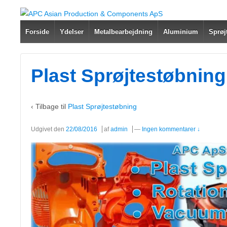
Forside
Ydelser
Metalbearbejdning
Aluminium
Sprøj
Plast Sprøjtestøbning
‹ Tilbage til
Plast Sprøjtestøbning
Udgivet den
22/08/2016
af
admin
—
Ingen kommentarer ↓