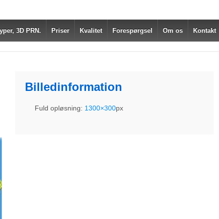
yper, 3D PRN.
Priser
Kvalitet
Forespørgsel
Om os
Kontakt
Billedinformation
Fuld opløsning:
1300×300
px