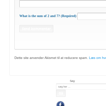
What is the sum of 2 and 7? (Required)
Dette site anvender Akismet til at reducere spam.
Læs om hvo
APC Asian Production 
48 50 45
Mob:
20 47 81 18
• APC China: +
Søg:
Søg
efter: