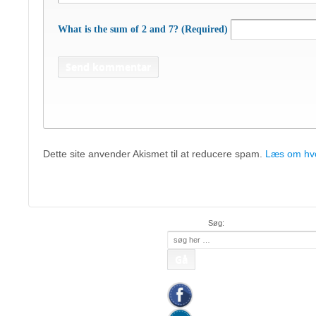
What is the sum of 2 and 7? (Required)
Dette site anvender Akismet til at reducere spam.
Læs om hvo
APC Asian Production 
48 50 45
Mob:
20 47 81 18
• APC China: +
Søg:
Søg
efter: