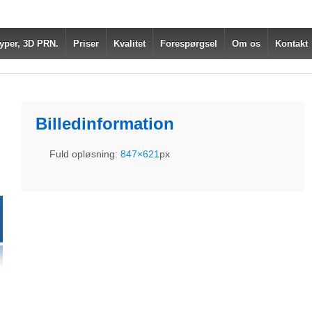
yper, 3D PRN.
Priser
Kvalitet
Forespørgsel
Om os
Kontakt
Billedinformation
Fuld opløsning:
847×621
px