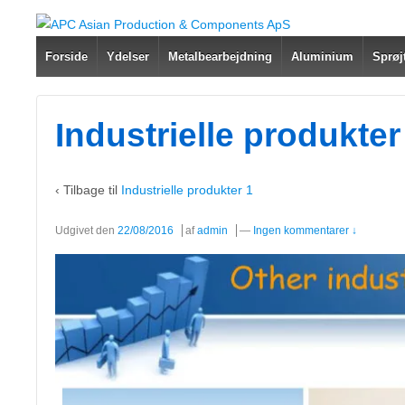
Forside
Ydelser
Metalbearbejdning
Aluminium
Sprøj
Industrielle produkter
‹ Tilbage til
Industrielle produkter 1
Udgivet den
22/08/2016
af
admin
—
Ingen kommentarer ↓