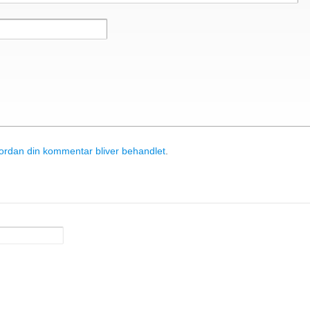
rdan din kommentar bliver behandlet
.
& Components ApS
• Sundkrogen 35 • DK-6400 Sønderborg • Tlf
apc@apc.as
86 150 129 731 20 •
E-Mail:
• WEB:
www.apc.as
• CVR: 26810086