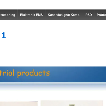
testøbning
Elektronik EMS
Kundedesignet Komp.
R&D
Protot
 1