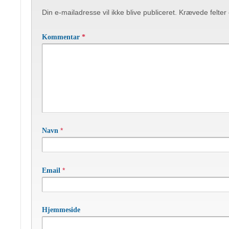
Din e-mailadresse vil ikke blive publiceret.
Krævede felter
Kommentar
*
*
Navn
*
Email
Hjemmeside