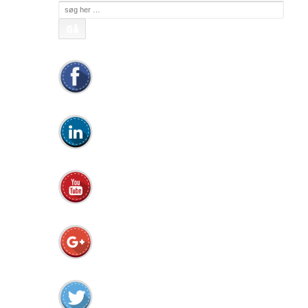
Søg
efter: