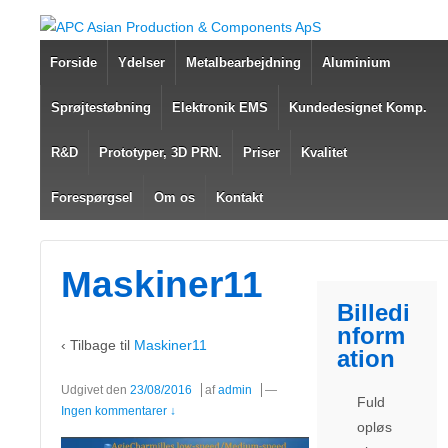
Forside
Ydelser
Metalbearbejdning
Aluminium
Sprøjtestøbning
Elektronik EMS
Kundedesignet Komp.
R&D
Prototyper, 3D PRN.
Priser
Kvalitet
Forespørgsel
Om os
Kontakt
Maskiner11
Billedi
nform
‹ Tilbage til
Maskiner11
ation
Udgivet den
23/08/2016
af
admin
—
Fuld
Ingen kommentarer ↓
opløs