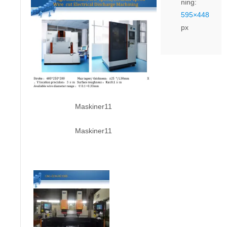
ning:
595×448
px
Maskiner11
Maskiner11