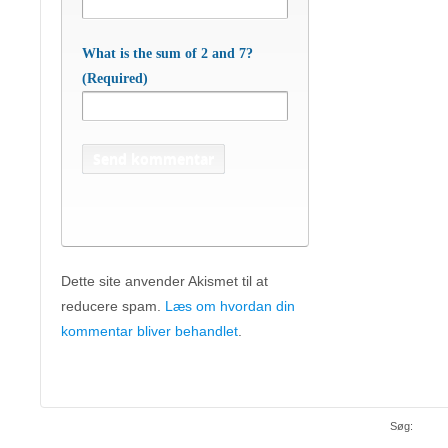
What is the sum of 2 and 7?
(Required)
Dette site anvender Akismet til at
reducere spam.
Læs om hvordan din
APC Asian Production & Components
ApS
• Sundkrogen 35 • DK-6400 Sønderborg •
kommentar bliver behandlet
.
Tlf:
74 48 50 05
• Fax: 74 48 50 45
Mob:
20 47 81 18
• APC China: +86 150 129 731 20 •
E-
apc@apc.as
Mail:
• WEB:
www.apc.as
• CVR: 26810086
Søg: