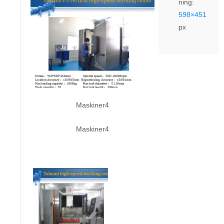
ning:
598×451
px
Maskiner4
Maskiner4