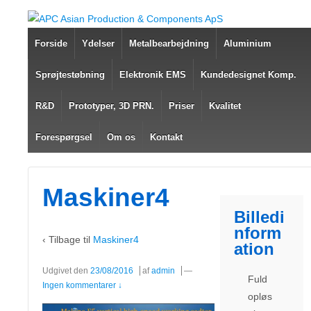
Forside
Ydelser
Metalbearbejdning
Aluminium
Sprøjtestøbning
Elektronik EMS
Kundedesignet Komp.
R&D
Prototyper, 3D PRN.
Priser
Kvalitet
Forespørgsel
Om os
Kontakt
Maskiner4
Billedi
nform
‹ Tilbage til
Maskiner4
ation
Udgivet den
23/08/2016
af
admin
—
Fuld
Ingen kommentarer ↓
opløs