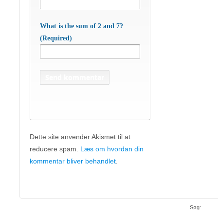
What is the sum of 2 and 7?
(Required)
Dette site anvender Akismet til at
reducere spam.
Læs om hvordan din
APC Asian Production & Components
ApS
• Sundkrogen 35 • DK-6400 Sønderborg •
kommentar bliver behandlet
.
Tlf:
74 48 50 05
• Fax: 74 48 50 45
Mob:
20 47 81 18
• APC China: +86 150 129 731 20 •
E-
apc@apc.as
Mail:
• WEB:
www.apc.as
• CVR: 26810086
Søg: