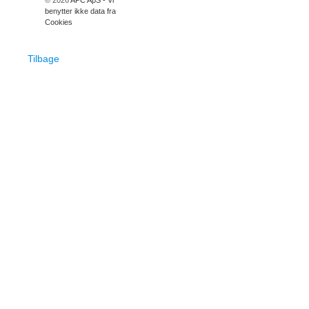
© 2026
APC ApS - Vi
benytter ikke data fra
Cookies
Tilbage