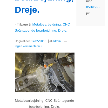
ning:
Dreje.
850×565
px
‹ Tilbage til
Metalbearbejdning. CNC
Spåntagende bearbejdning, Dreje.
Udgivet den
14/05/2016
af
admin
—
Ingen kommentarer ↓
Metalbearbejdning. CNC Spåntagende
bearbejdning, Dreje.