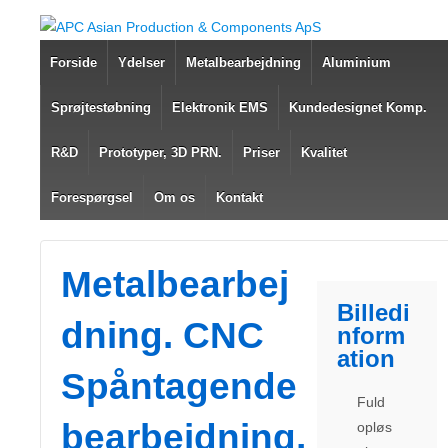
Forside
Ydelser
Metalbearbejdning
Aluminium
Sprøjtestøbning
Elektronik EMS
Kundedesignet Komp.
R&D
Prototyper, 3D PRN.
Priser
Kvalitet
Forespørgsel
Om os
Kontakt
Metalbearbej
Billedi
dning. CNC
nform
ation
Spåntagende
Fuld
bearbejdning,
opløs