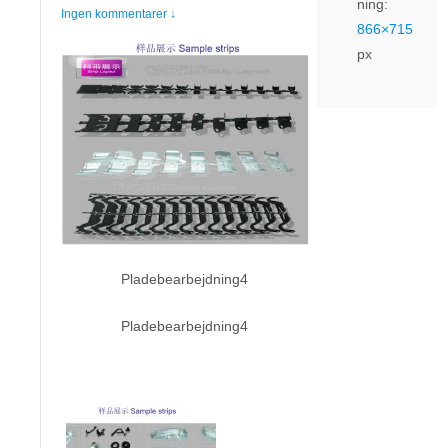
ning:
Ingen kommentarer ↓
866×715
px
Pladebearbejdning4
Pladebearbejdning4