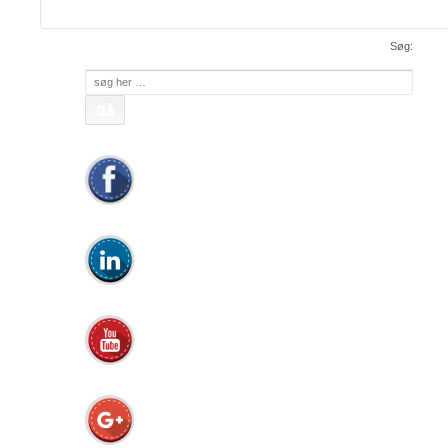
Mail:
• WEB:
www.apc.as
• CVR: 26810086
Søg:
Søg
efter: