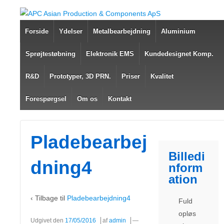
Forside
Ydelser
Metalbearbejdning
Aluminium
Sprøjtestøbning
Elektronik EMS
Kundedesignet Komp.
R&D
Prototyper, 3D PRN.
Priser
Kvalitet
Forespørgsel
Om os
Kontakt
Pladebearbej
Billedi
dning4
nform
ation
‹ Tilbage til
Pladebearbejdning4
Fuld
opløs
Udgivet den
17/05/2016
af
admin
—