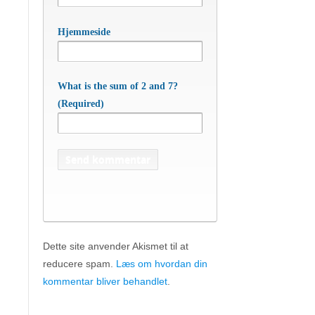
Hjemmeside
What is the sum of 2 and 7?
(Required)
Dette site anvender Akismet til at
reducere spam.
Læs om hvordan din
APC Asian Production & Components
ApS
• Sundkrogen 35 • DK-6400 Sønderborg •
kommentar bliver behandlet
.
Tlf:
74 48 50 05
• Fax: 74 48 50 45
Mob:
20 47 81 18
• APC China: +86 150 129 731 20 •
E-
apc@apc.as