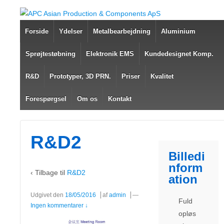
Forside
Ydelser
Metalbearbejdning
Aluminium
Sprøjtestøbning
Elektronik EMS
Kundedesignet Komp.
R&D
Prototyper, 3D PRN.
Priser
Kvalitet
Forespørgsel
Om os
Kontakt
R&D2
Billedi
nform
‹ Tilbage til
R&D2
ation
Udgivet den
18/05/2016
af
admin
—
Fuld
Ingen kommentarer ↓
opløs