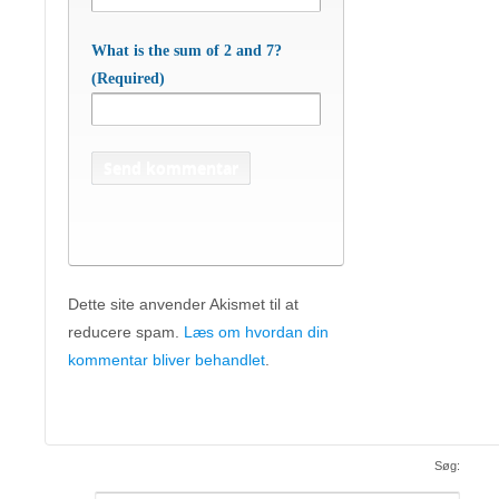
What is the sum of 2 and 7?
(Required)
Dette site anvender Akismet til at
reducere spam.
Læs om hvordan din
APC Asian Production & Components
ApS
• Sundkrogen 35 • DK-6400 Sønderborg •
kommentar bliver behandlet
.
Tlf:
74 48 50 05
• Fax: 74 48 50 45
Mob:
20 47 81 18
• APC China: +86 150 129 731 20 •
E-
apc@apc.as
Mail:
• WEB:
www.apc.as
• CVR: 26810086
Søg:
Søg