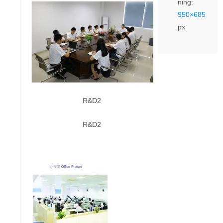
ning:
950×685
px
R&D2
R&D2