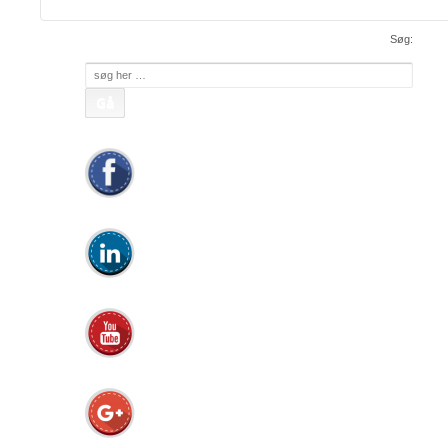
Søg:
Søg
efter: