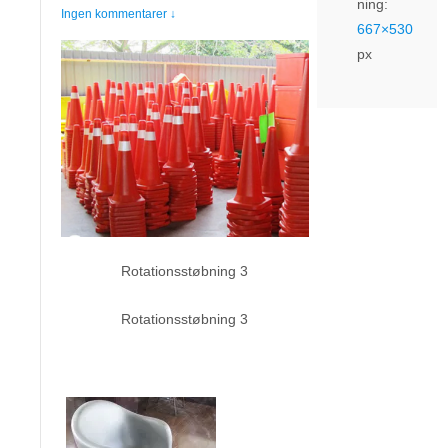
ning:
Ingen kommentarer ↓
667×530
px
Rotationsstøbning 3
Rotationsstøbning 3