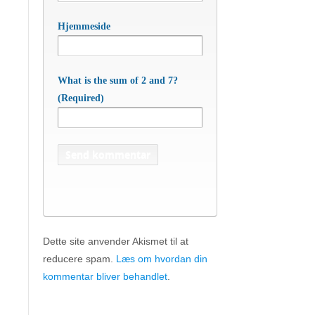
Hjemmeside
What is the sum of 2 and 7?
(Required)
Dette site anvender Akismet til at
reducere spam.
Læs om hvordan din
APC Asian Production & Components
ApS
• Sundkrogen 35 • DK-6400 Sønderborg •
kommentar bliver behandlet
.
Tlf:
74 48 50 05
• Fax: 74 48 50 45
Mob:
20 47 81 18
• APC China: +86 150 129 731 20 •
E-
apc@apc.as
Mail:
• WEB:
www.apc.as
• CVR: 26810086