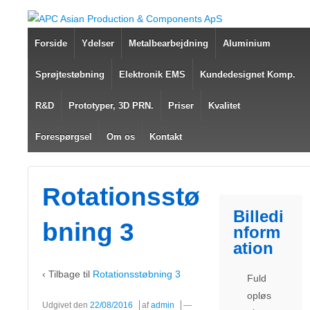
Forside
Ydelser
Metalbearbejdning
Aluminium
Sprøjtestøbning
Elektronik EMS
Kundedesignet Komp.
R&D
Prototyper, 3D PRN.
Priser
Kvalitet
Forespørgsel
Om os
Kontakt
Rotationsstø
Billedi
bning 3
nform
ation
‹ Tilbage til
Rotationsstøbning 3
Fuld
opløs
Udgivet den
22/08/2016
af
admin
—