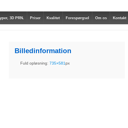
yper, 3D PRN.
Priser
Kvalitet
Forespørgsel
Om os
Kontakt
Billedinformation
Fuld opløsning:
735×581
px