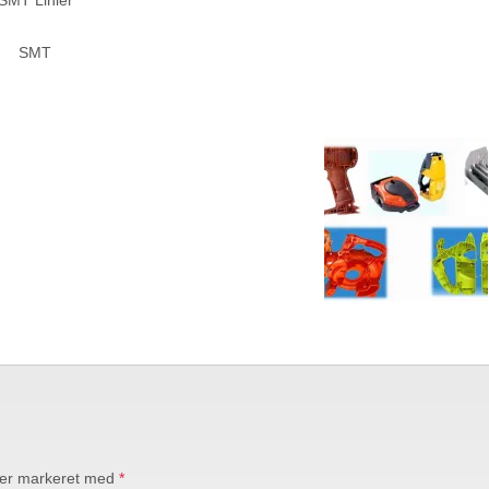
SMT Linier
SMT
 er markeret med
*