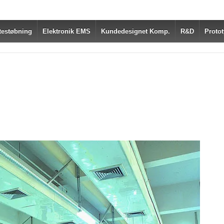
testøbning
Elektronik EMS
Kundedesignet Komp.
R&D
Protot