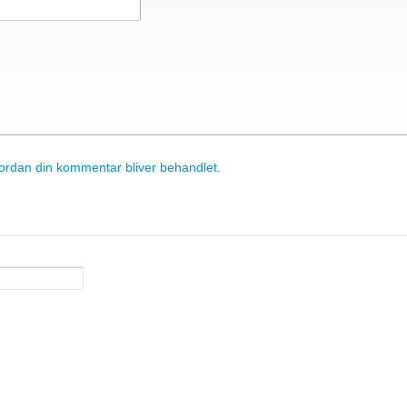
rdan din kommentar bliver behandlet
.
& Components ApS
• Sundkrogen 35 • DK-6400 Sønderborg • Tlf
apc@apc.as
86 150 129 731 20 •
E-Mail:
• WEB:
www.apc.as
• CVR: 26810086