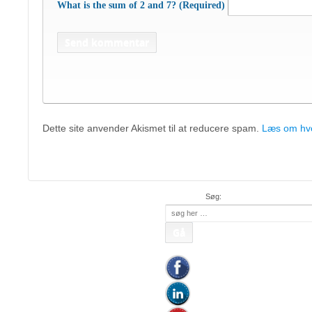
What is the sum of 2 and 7? (Required)
Dette site anvender Akismet til at reducere spam.
Læs om hvo
APC Asian Production 
48 50 45
Mob:
20 47 81 18
• APC China: +
Søg:
Søg
efter: