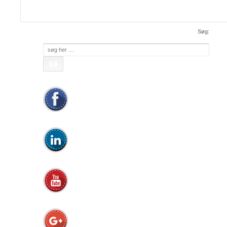
apc@apc.as
Mail:
• WEB:
www.apc.as
• CVR: 26810086
Søg:
Søg
efter: