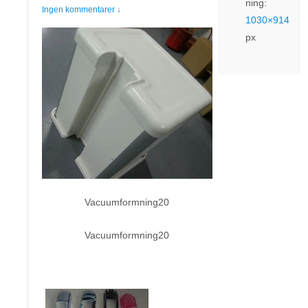
ning:
Ingen kommentarer ↓
1030×914
px
Vacuumformning20
Vacuumformning20