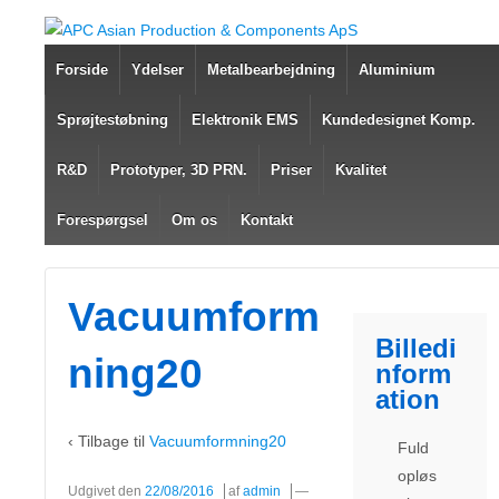
Forside
Ydelser
Metalbearbejdning
Aluminium
Sprøjtestøbning
Elektronik EMS
Kundedesignet Komp.
R&D
Prototyper, 3D PRN.
Priser
Kvalitet
Forespørgsel
Om os
Kontakt
Vacuumform
Billedi
ning20
nform
ation
‹ Tilbage til
Vacuumformning20
Fuld
opløs
Udgivet den
22/08/2016
af
admin
—