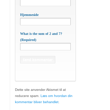
Hjemmeside
What is the sum of 2 and 7?
(Required)
Dette site anvender Akismet til at
reducere spam.
Læs om hvordan din
APC Asian Production & Components
ApS
• Sundkrogen 35 • DK-6400 Sønderborg •
kommentar bliver behandlet
.
Tlf:
74 48 50 05
• Fax: 74 48 50 45
Mob:
20 47 81 18
• APC China: +86 150 129 731 20 •
E-