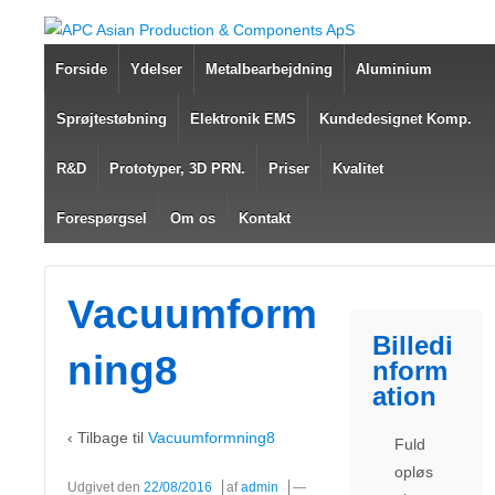
Forside
Ydelser
Metalbearbejdning
Aluminium
Sprøjtestøbning
Elektronik EMS
Kundedesignet Komp.
R&D
Prototyper, 3D PRN.
Priser
Kvalitet
Forespørgsel
Om os
Kontakt
Vacuumform
Billedi
ning8
nform
ation
‹ Tilbage til
Vacuumformning8
Fuld
opløs
Udgivet den
22/08/2016
af
admin
—