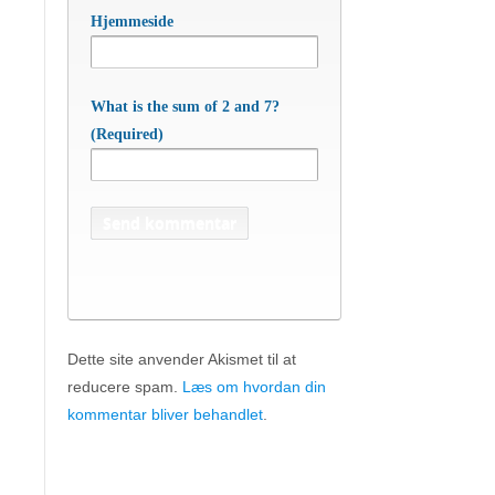
Hjemmeside
What is the sum of 2 and 7?
(Required)
Dette site anvender Akismet til at
reducere spam.
Læs om hvordan din
APC Asian Production & Components
ApS
• Sundkrogen 35 • DK-6400 Sønderborg •
kommentar bliver behandlet
.
Tlf:
74 48 50 05
• Fax: 74 48 50 45
Mob:
20 47 81 18
• APC China: +86 150 129 731 20 •
E-
apc@apc.as
Mail:
• WEB:
www.apc.as
• CVR: 26810086