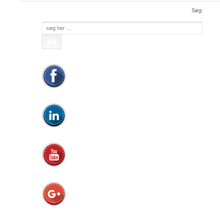
Søg:
Søg
efter: