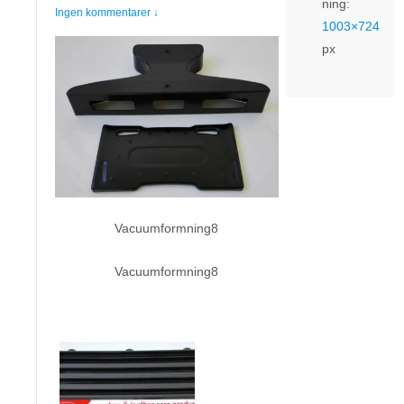
ning:
Ingen kommentarer ↓
1003×724
px
Vacuumformning8
Vacuumformning8