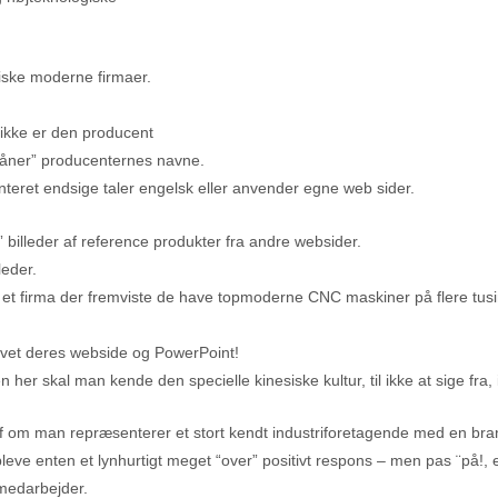
giske moderne firmaer.
 ikke er den producent
“låner” producenternes navne.
nteret endsige taler engelsk eller anvender egne web sider.
” billeder af reference produkter fra andre websider.
leder.
 et firma der fremviste de have topmoderne CNC maskiner på flere tusi
avet deres webside og PowerPoint!
n her skal man kende den specielle kinesiske kultur, til ikke at sige 
 om man repræsenterer et stort kendt industriforetagende med en bran
leve enten et lynhurtigt meget “over” positivt respons – men pas ¨på!, 
e medarbejder.