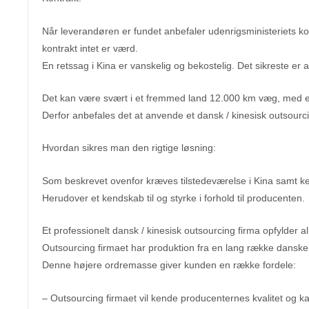
Når leverandøren er fundet anbefaler udenrigsministeriets kon
kontrakt intet er værd.
En retssag i Kina er vanskelig og bekostelig. Det sikreste er
Det kan være svært i et fremmed land 12.000 km væg, med en
Derfor anbefales det at anvende et dansk / kinesisk outsourc
Hvordan sikres man den rigtige løsning:
Som beskrevet ovenfor kræves tilstedeværelse i Kina samt kend
Herudover et kendskab til og styrke i forhold til producenten.
Et professionelt dansk / kinesisk outsourcing firma opfylder al
Outsourcing firmaet har produktion fra en lang række dansk
Denne højere ordremasse giver kunden en række fordele:
– Outsourcing firmaet vil kende producenternes kvalitet og ka