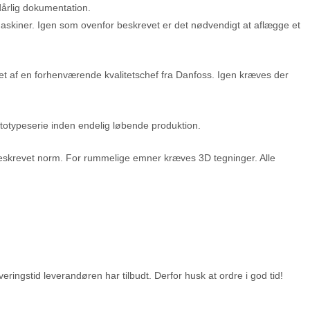
 dårlig dokumentation.
maskiner. Igen som ovenfor beskrevet er det nødvendigt at aflægge et
et af en forhenværende kvalitetschef fra Danfoss. Igen kræves der
prototypeserie inden endelig løbende produktion.
oreskrevet norm. For rummelige emner kræves 3D tegninger. Alle
veringstid leverandøren har tilbudt. Derfor husk at ordre i god tid!