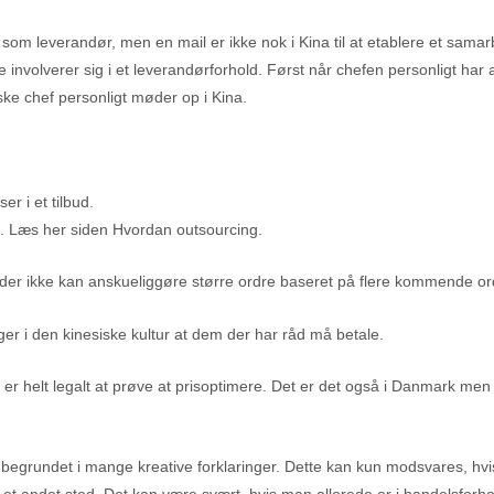
som leverandør, men en mail er ikke nok i Kina til at etablere et samar
e involverer sig i et leverandørforhold. Først når chefen personligt ha
ke chef personligt møder op i Kina.
er i et tilbud.
e. Læs her siden Hvordan outsourcing.
er ikke kan anskueliggøre større ordre baseret på flere kommende ordre,
gger i den kinesiske kultur at dem der har råd må betale.
r det er helt legalt at prøve at prisoptimere. Det er det også i Danmar
ofte begrundet i mange kreative forklaringer. Dette kan kun modsvares, h
t et andet sted. Det kan være svært, hvis man allerede er i handelsforh