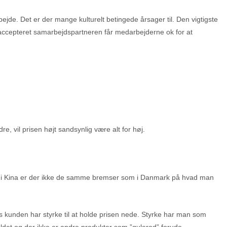
bejde. Det er der mange kulturelt betingede årsager til. Den vigtigste
r accepteret samarbejdspartneren får medarbejderne ok for at
 vil prisen højt sandsynlig være alt for høj.
k men i Kina er der ikke de samme bremser som i Danmark på hvad man
vis kunden har styrke til at holde prisen nede. Styrke har man som
oldet og der ikke er andre produkter som ”gulerod” forude.