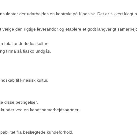
sulenter der udarbejdes en kontrakt på Kinesisk. Det er sikkert klogt n
 at vælge den rigtige leverandør og etablere et godt langvarigt samarbej
 total anderledes kultur.
ing firma så fiasko undgås.
skab til kinesisk kultur.
le disse betingelser.
e kunder ved en kendt samarbejdspartner.
pabilitet fra beslægtede kundeforhold.