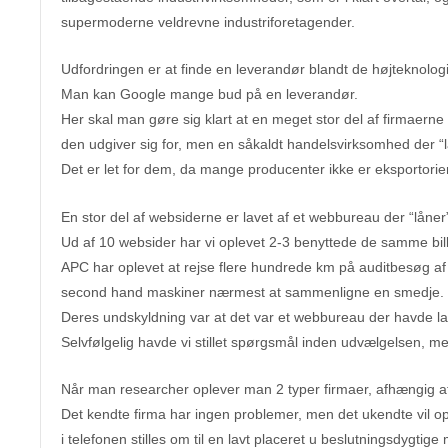
supermoderne veldrevne industriforetagender.
Udfordringen er at finde en leverandør blandt de højteknolo
Man kan Google mange bud på en leverandør.
Her skal man gøre sig klart at en meget stor del af firmaerne
den udgiver sig for, men en såkaldt handelsvirksomhed der 
Det er let for dem, da mange producenter ikke er eksportorie
En stor del af websiderne er lavet af et webbureau der “låner
Ud af 10 websider har vi oplevet 2-3 benyttede de samme bil
APC har oplevet at rejse flere hundrede km på auditbesøg af
second hand maskiner nærmest at sammenligne en smedje.
Deres undskyldning var at det var et webbureau der havde l
Selvfølgelig havde vi stillet spørgsmål inden udvælgelsen, me
Når man researcher oplever man 2 typer firmaer, afhængig af
Det kendte firma har ingen problemer, men det ukendte vil op
i telefonen stilles om til en lavt placeret u beslutningsdygtig