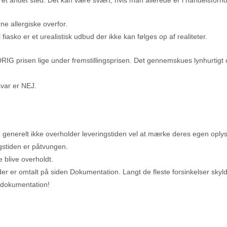
rne allergiske overfor.
iasko er et urealistisk udbud der ikke kan følges op af realiteter.
RIG prisen lige under fremstillingsprisen. Det gennemskues lynhurtigt d
svar er NEJ.
 generelt ikke overholder leveringstiden vel at mærke deres egen oplyst
gstiden er påtvungen.
e blive overholdt.
r er omtalt på siden Dokumentation. Langt de fleste forsinkelser skyl
 dokumentation!