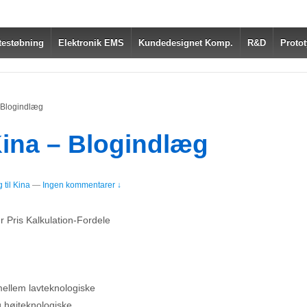
testøbning
Elektronik EMS
Kundedesignet Komp.
R&D
Protot
– Blogindlæg
Kina – Blogindlæg
til Kina
—
Ingen kommentarer ↓
Pris Kalkulation-Fordele
mellem lavteknologiske
g højteknologiske