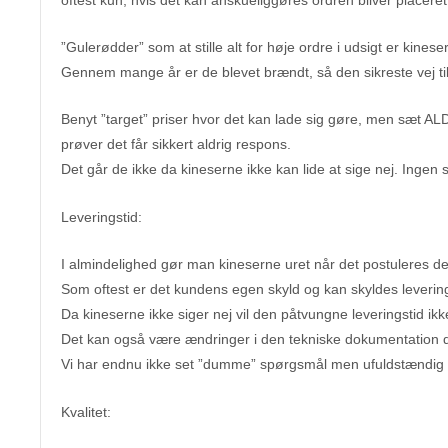
”Gulerødder” som at stille alt for høje ordre i udsigt er kinese
Gennem mange år er de blevet brændt, så den sikreste vej til f
Benyt ”target” priser hvor det kan lade sig gøre, men sæt ALD
prøver det får sikkert aldrig respons.
Det går de ikke da kineserne ikke kan lide at sige nej. Ingen 
Leveringstid:
I almindelighed gør man kineserne uret når det postuleres de
Som oftest er det kundens egen skyld og kan skyldes leverin
Da kineserne ikke siger nej vil den påtvungne leveringstid ikk
Det kan også være ændringer i den tekniske dokumentation de
Vi har endnu ikke set ”dumme” spørgsmål men ufuldstændig
Kvalitet: