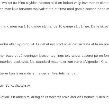
valitet fra Kina skyldes næsten altid en forkert valgt leverandør eller
kan man ikke forvente topkvalitet fra et firma med gamle second hand 
i Danmark, men også 10 gange så mange 10 gange så dårlige. Dette skrev
randør eller nyt produkt. Er det et nyt produkt er det sikreste at få en 
mner baseret på tegninger kræver tegnings-tolerancer baseret på en f
eriale beskrives. Nb. standard materialer kan være afvigende i Kina.
tæller kun leverandøren følger en kvalitetsmanual
av. Se Kvalitetskrav
ion. En anden fejlårsag er et forceret projektforløb i forhold til den le