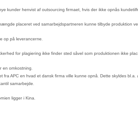
ye kunder henvist af outsourcing firmaet, hvis der ikke opnås kundetil
ngde placeret ved samarbejdspartneren kunne tilbyde produktion ved et
lge op på leverancerne.
kerhed for plagiering ikke finder sted såvel som produktionen ikke plac
r en omkostning.
et fra APC en hvad et dansk firma ville kunne opnå. Dette skyldes bl.a
kantil samarbejde.
ien ligger i Kina.