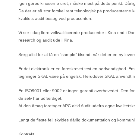
Igen gøres kineserne uret, måske mest på dette punkt. Dårlig k
Da der er så stor forskel rent teknologisk på producenterne 
kvalitets audit besøg ved producenten.
Vi ser i dag flere velkvalificerede producenter i Kina end 
research og audit ude i Kina.
Sørg altid for at få en “sample” tilsendt når det er en ny leve
Er det elektronik er en foreskrevet test en nødvendighed. E
tegninger SKAL være på engelsk. Herudover SKAL anvendt mat
En ISO9001 eller 9002 er ingen garanti overhovedet. Den for
de selv har udfærdiget.
Af den årsag foretager APC altid Audit udefra egne kvalitetskr
Langt de fleste fejl skyldes dårlig dokumentation og kommunikat
Kontrakt: