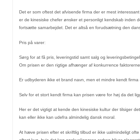
Det er som oftest det afvisende firma der er mest interessant 
er de kinesiske chefer ønsker et personligt kendskab inden d
fortsætte samarbejdet. Det er altså en forudsætning den dans
Pris på varer:
Sørg for at få pris, leveringstid samt salg og leveringsbetingels
Om prisen er den rigtige afhænger af konkurrence faktorern
Er udbyderen ikke et brand navn, men et mindre kendt firma d
Selv for et stort kendt firma kan prisen være for høj da det li
Her er det vigtigt at kende den kinesiske kultur der tilsige
kan eller ikke kan udefra almindelig dansk moral.
At hæve prisen efter et skriftlig tilbud er ikke ualmindeligt 
oftest kun, hvis det kan anskueliggøres ordren bliver placere