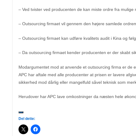
– Ved tvister ved producenten de kan miste ordre fra mulige n
– Outsourcing firmaet vil gennem den højere samlede ordremæ
– Outsourcing firmaet kan udføre kvalitets audit i Kina og fø
– Da outsourcing firmaet kender producenten er der skabt sik
Modargumentet mod at anvende et outsourcing firma er de e
APC har aftale med alle producenter at prisen er lavere afgiv
sikkerhed mod dårlig eller mangelfuld såvel teknisk som mer
Herudover har APC lave omkostninger da næsten hele økonom
Del dette: