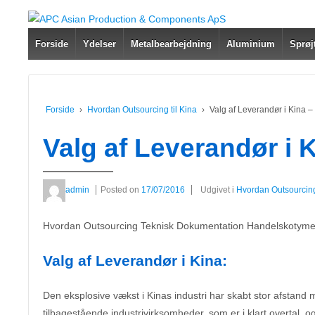
Forside
Ydelser
Metalbearbejdning
Aluminium
Sprøj
Forside
›
Hvordan Outsourcing til Kina
›
Valg af Leverandør i Kina 
Valg af Leverandør i 
admin
Posted on
17/07/2016
Udgivet i
Hvordan Outsourcing 
Hvordan Outsourcing Teknisk Dokumentation Handelskotymer 
Valg af Leverandør i Kina:
Den eksplosive vækst i Kinas industri har skabt stor afstand 
tilbagestående industrivirksomheder, som er i klart overtal, o