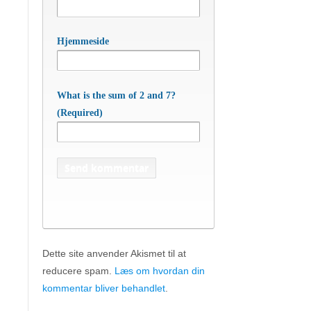
Hjemmeside
What is the sum of 2 and 7?
(Required)
Dette site anvender Akismet til at
reducere spam.
Læs om hvordan din
APC Asian Production & Components
ApS
• Sundkrogen 35 • DK-6400 Sønderborg •
kommentar bliver behandlet
.
Tlf:
74 48 50 05
• Fax: 74 48 50 45
Mob:
20 47 81 18
• APC China: +86 150 129 731 20 •
E-