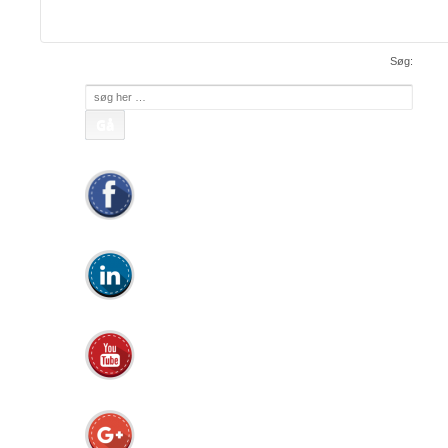
apc@apc.as
Mail:
• WEB:
www.apc.as
• CVR: 26810086
Søg:
Søg
efter: