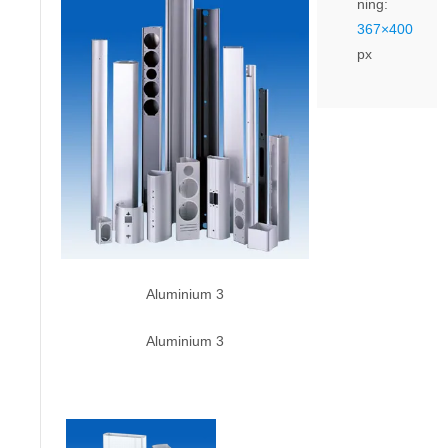
ning:
367×400
px
Aluminium 3
Aluminium 3