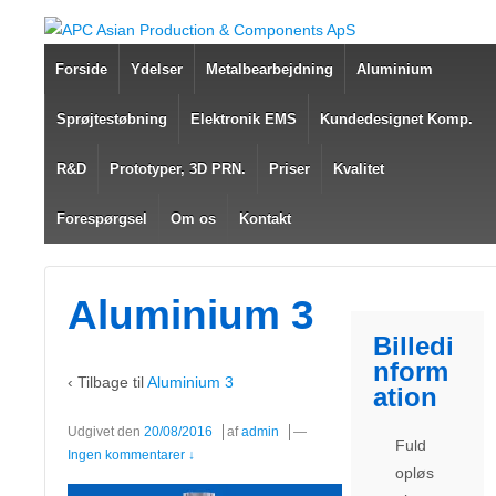
Forside
Ydelser
Metalbearbejdning
Aluminium
Sprøjtestøbning
Elektronik EMS
Kundedesignet Komp.
R&D
Prototyper, 3D PRN.
Priser
Kvalitet
Forespørgsel
Om os
Kontakt
Aluminium 3
Billedi
nform
‹ Tilbage til
Aluminium 3
ation
Udgivet den
20/08/2016
af
admin
—
Fuld
Ingen kommentarer ↓
opløs