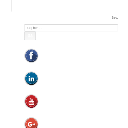
apc@apc.as
Mail:
• WEB:
www.apc.as
• CVR: 26810086
Søg:
Søg
efter: