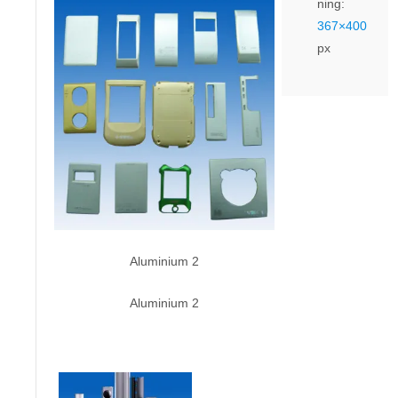
ning:
367×400
px
Aluminium 2
Aluminium 2