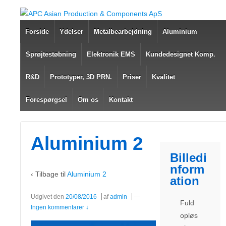
Forside
Ydelser
Metalbearbejdning
Aluminium
Sprøjtestøbning
Elektronik EMS
Kundedesignet Komp.
R&D
Prototyper, 3D PRN.
Priser
Kvalitet
Forespørgsel
Om os
Kontakt
Aluminium 2
Billedi
nform
‹ Tilbage til
Aluminium 2
ation
Udgivet den
20/08/2016
af
admin
—
Fuld
Ingen kommentarer ↓
opløs