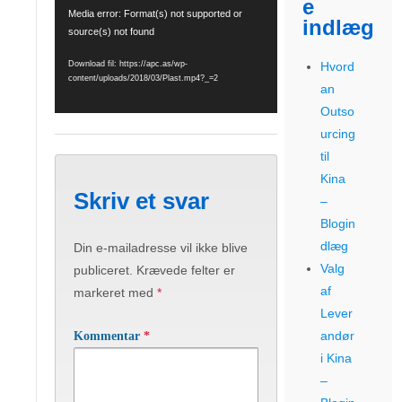
e
Media error: Format(s) not supported or
indlæg
source(s) not found
Hvord
Download fil: https://apc.as/wp-
content/uploads/2018/03/Plast.mp4?_=2
an
Outso
urcing
til
Kina
Skriv et svar
–
Blogin
dlæg
Din e-mailadresse vil ikke blive
Valg
publiceret.
Krævede felter er
af
markeret med
*
Lever
andør
Kommentar
*
i Kina
–