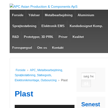
Forside
Ydelser
Metalbearbejdning
Aluminium
Sprøjtestøbning
Elektronik EMS
Kundedesignet Komp.
R&D
Prototyper, 3D PRN.
Priser
Kvalitet
Forespørgsel
Om os
Kontakt
Forside
›
APC, Metalbearbejdning,
Sprøjtestøbning, Støbegods,
Søg
Elektronikmontage, Outsourcing
›
Plast
efter:
Plast
Senest
Videoafspiller