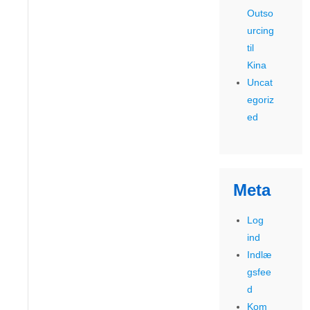
Outso
urcing
til
Kina
Uncat
egoriz
ed
Meta
Log
ind
Indlæ
gsfee
d
Kom