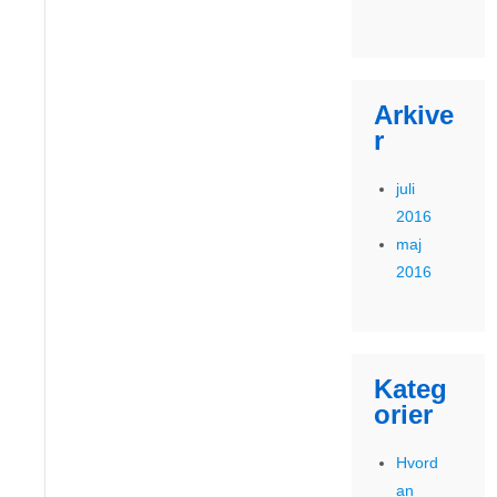
Arkive
r
juli
2016
maj
2016
Kateg
orier
Hvord
an